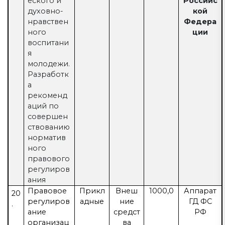
еского и
Российс
духовно-
кой
нравствен
Федера
ного
ции
воспитани
я
молодежи.
Разработк
а
рекоменд
аций по
совершен
ствованию
норматив
ного
правового
регулиров
ания
Правовое
Прикл
Внеш
1000,0
Аппарат
20
регулиров
адные
ние
ГД ФС
.
ание
средст
РФ
организац
ва