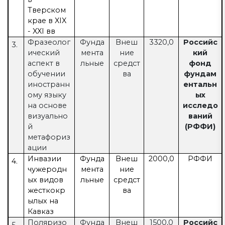
Тверском
крае в XIX
- XXI вв
Фразеолог
Фунда
Внеш
3320,0
Российс
3.
ический
мента
ние
кий
аспект в
льные
средст
фонд
обучении
ва
фундам
иностранн
ентальн
ому языку
ых
на основе
исследо
визуально
ваний
й
(РФФИ)
метафориз
ации
Инвазии
Фунда
Внеш
2000,0
РФФИ
4.
чужеродн
мента
ние
ых видов
льные
средст
жесткокр
ва
ылых на
Кавказ
Поляризо
Фунда
Внеш
1500,0
Российс