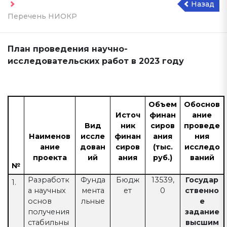
Назад
Перечень НИОКР
План проведения научно-
исследовательских работ в 2023 году
Объем
Обоснов
Источ
финан
ание
Вид
ник
сиров
проведе
Наименов
иссле
финан
ания
ния
ание
дован
сиров
(тыс.
исследо
проекта
ий
ания
руб.)
ваний
№
Разработк
Фунда
Бюдж
13539,
Государ
1.
а научных
мента
ет
0
ственно
основ
льные
е
получения
задание
стабильны
высшим