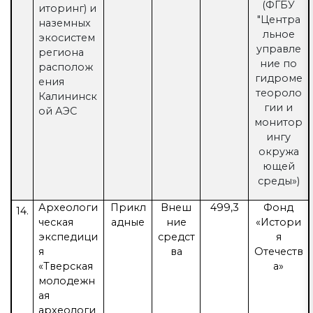
(ФГБУ
иторинг) и
"Центра
наземных
льное
экосистем
управле
региона
ние по
располож
гидроме
ения
теороло
Калининск
гии и
ой АЭС
монитор
ингу
окружа
ющей
среды»)
Археологи
Прикл
Внеш
499,3
Фонд
14.
ческая
адные
ние
«Истори
экспедици
средст
я
я
ва
Отечеств
«Тверская
а»
молодежн
ая
археологи