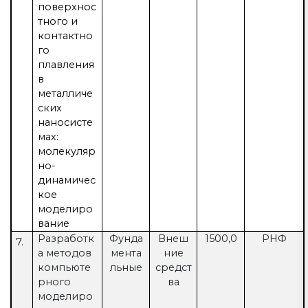
поверхнос
тного и
контактно
го
плавления
в
металличе
ских
наносисте
мах:
молекуляр
но-
динамичес
кое
моделиро
вание
Разработк
Фунда
Внеш
1500,0
РНФ
7.
а методов
мента
ние
компьюте
льные
средст
рного
ва
моделиро