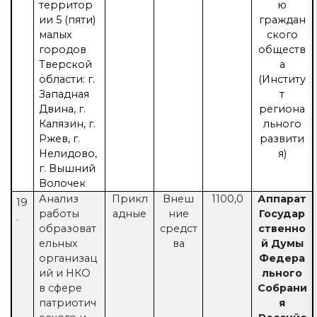
территор
ю
ии 5 (пяти)
граждан
малых
ского
городов
обществ
Тверской
а
области: г.
(Институ
Западная
т
Двина, г.
региона
Калязин, г.
льного
Ржев, г.
развити
Нелидово,
я)
г. Вышний
Волочек
Анализ
Прикл
Внеш
1100,0
Аппарат
19
работы
адные
ние
Государ
.
образоват
средст
ственно
ельных
ва
й Думы
организац
Федера
ий и НКО
льного
в сфере
Собрани
патриотич
я