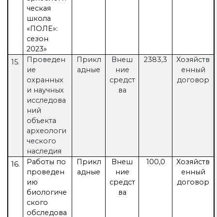
ческая
школа
«ПОЛЕ»:
сезон
2023»
Проведен
Прикл
Внеш
2383,3
Хозяйств
15.
ие
адные
ние
енный
охранных
средст
договор
и научных
ва
исследова
ний
объекта
археологи
ческого
наследия
Работы по
Прикл
Внеш
100,0
Хозяйств
16.
проведен
адные
ние
енный
ию
средст
договор
биологиче
ва
ского
обследова