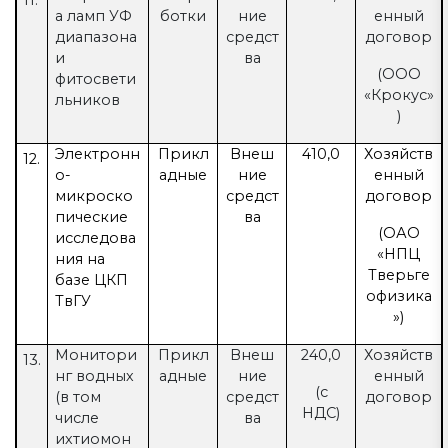
11.
а ламп УФ
ботки
ние
енный
диапазона
средст
договор
и
ва
(ООО
фитосвети
«Крокус»
льников
)
Электронн
Прикл
Внеш
410,0
Хозяйств
12.
о-
адные
ние
енный
микроско
средст
договор
пические
ва
(ОАО
исследова
«НПЦ
ния на
Тверьге
базе ЦКП
офизика
ТвГУ
»)
Монитори
Прикл
Внеш
240,0
Хозяйств
13.
нг водных
адные
ние
енный
(с
(в том
средст
договор
НДС)
числе
ва
ихтиомон