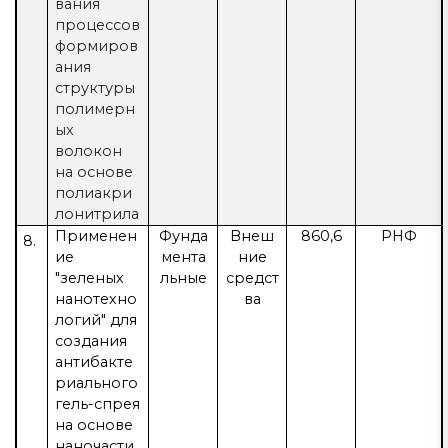
вания
процессов
формиров
ания
структуры
полимерн
ых
волокон
на основе
полиакри
лонитрила
Применен
Фунда
Внеш
860,6
РНФ
8.
ие
мента
ние
"зеленых
льные
средст
нанотехно
ва
логий" для
создания
антибакте
риального
гель-спрея
на основе
наночасти