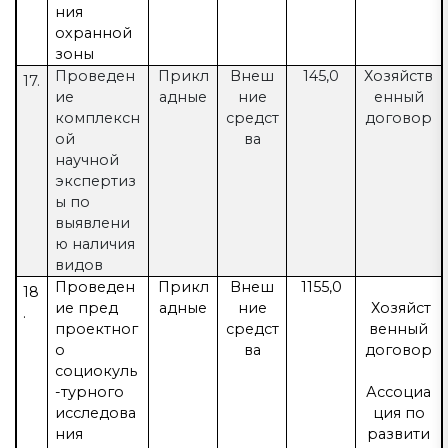
ния
охранной
зоны
Проведен
Прикл
Внеш
145,0
Хозяйств
17.
ие
адные
ние
енный
комплексн
средст
договор
ой
ва
научной
экспертиз
ы по
выявлени
ю наличия
видов
Проведен
Прикл
Внеш
1155,0
18
ие пред
адные
ние
Хозяйст
.
проектног
средст
венный
о
ва
договор
социокуль
-турного
Ассоциа
исследова
ция по
ния
развити