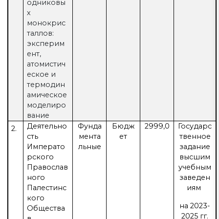
одниковы
х
монокрис
таллов:
эксперим
ент,
атомистич
еское и
термодин
амическое
моделиро
вание
Деятельно
Фунда
Бюдж
2999,0
Государс
2.
сть
мента
ет
твенное
Императо
льные
задание
рского
высшим
Православ
учебным
ного
заведен
Палестинс
иям
кого
на 2023-
Общества
2025 гг.
в