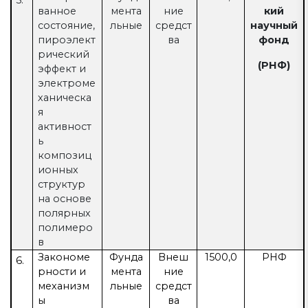
5.
ванное
мента
ние
кий
состояние,
льные
средст
научный
пироэлект
ва
фонд
рический
(РНФ)
эффект и
электроме
ханическа
я
активност
ь
композиц
ионных
структур
на основе
полярных
полимеро
в
Закономе
Фунда
Внеш
1500,0
РНФ
6.
рности и
мента
ние
механизм
льные
средст
ы
ва