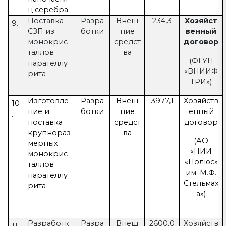
ц серебра
Поставка
Разра
Внеш
234,3
Хозяйст
9.
СЗП из
ботки
ние
венный
монокрис
средст
договор
таллов
ва
(ФГУП
парателлу
«ВНИИФ
рита
ТРИ»)
Изготовле
Разра
Внеш
3977,1
Хозяйств
10
ние и
ботки
ние
енный
.
поставка
средст
договор
крупнораз
ва
(АО
мерных
«НИИ
монокрис
«Полюс»
таллов
им. М.Ф.
парателлу
Стельмах
рита
а»)
Разработк
Разра
Внеш
2600,0
Хозяйств