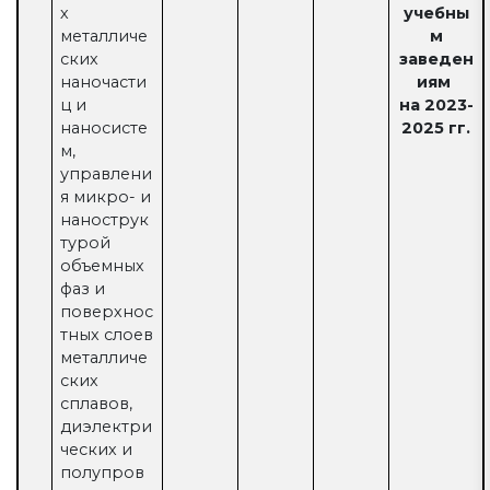
х
учебны
металличе
м
ских
заведен
наночасти
иям
ц и
на 2023-
наносисте
2025 гг.
м,
управлени
я микро- и
нанострук
турой
объемных
фаз и
поверхнос
тных слоев
металличе
ских
сплавов,
диэлектри
ческих и
полупров