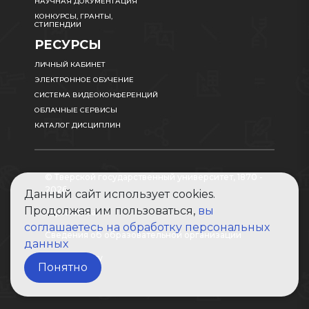
НАУЧНАЯ ДОКУМЕНТАЦИЯ
КОНКУРСЫ, ГРАНТЫ,
СТИПЕНДИИ
РЕСУРСЫ
ЛИЧНЫЙ КАБИНЕТ
ЭЛЕКТРОННОЕ ОБУЧЕНИЕ
СИСТЕМА ВИДЕОКОНФЕРЕНЦИЙ
ОБЛАЧНЫЕ СЕРВИСЫ
КАТАЛОГ ДИСЦИПЛИН
© Тверской государственный университет, 1870 -
2026
Данный сайт использует cookies.
Продолжая им пользоваться,
вы
Карта сайта
соглашаетесь на обработку персональных
Сведения об образовательной организации
данных
Абитуриенту
Понятно