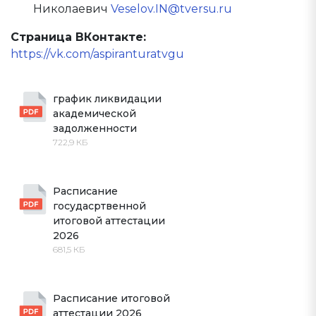
Николаевич
Veselov.IN@tversu.ru
Страница ВКонтакте:
https://vk.com/aspiranturatvgu
график ликвидации 
академической 
задолженности
722,9 КБ
Расписание 
госудасртвенной 
итоговой аттестации 
2026
681,5 КБ
Расписание итоговой 
аттестации 2026