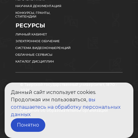
НАУЧНАЯ ДОКУМЕНТАЦИЯ
КОНКУРСЫ, ГРАНТЫ,
СТИПЕНДИИ
РЕСУРСЫ
ЛИЧНЫЙ КАБИНЕТ
ЭЛЕКТРОННОЕ ОБУЧЕНИЕ
СИСТЕМА ВИДЕОКОНФЕРЕНЦИЙ
ОБЛАЧНЫЕ СЕРВИСЫ
КАТАЛОГ ДИСЦИПЛИН
© Тверской государственный университет, 1870 -
2026
Данный сайт использует cookies.
Продолжая им пользоваться,
вы
Карта сайта
соглашаетесь на обработку персональных
Сведения об образовательной организации
данных
Абитуриенту
Понятно