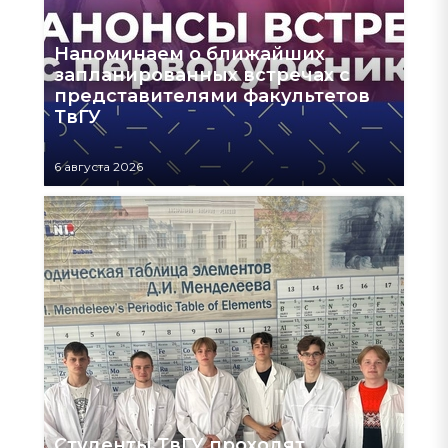
Напоминаем о ближайших
запланированных встречах с
представителями факультетов
ТвГУ
6 августа 2026
Студенты ТвГУ проходят