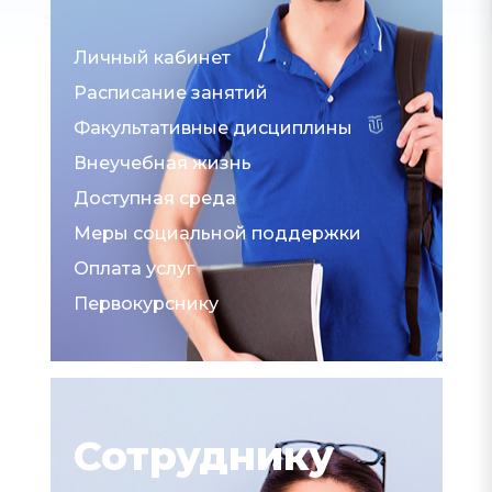
Личный кабинет
Расписание занятий
Факультативные дисциплины
Внеучебная жизнь
Доступная среда
Меры социальной поддержки
Оплата услуг
Первокурснику
Сотруднику