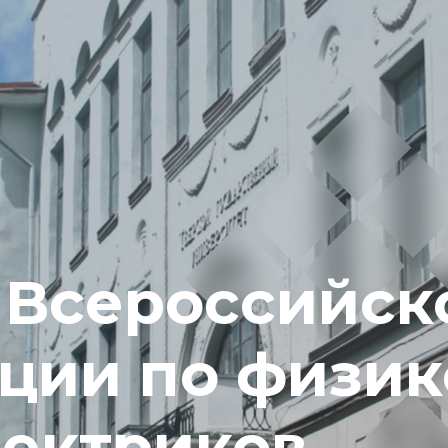
 Всероссийск
ции по физик
лектриков