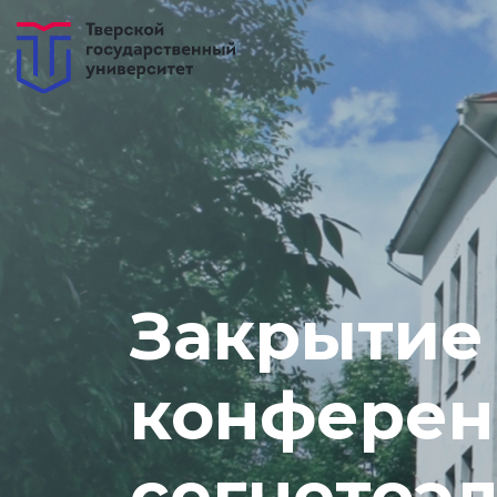
Закрытие
конферен
сегнетоэ