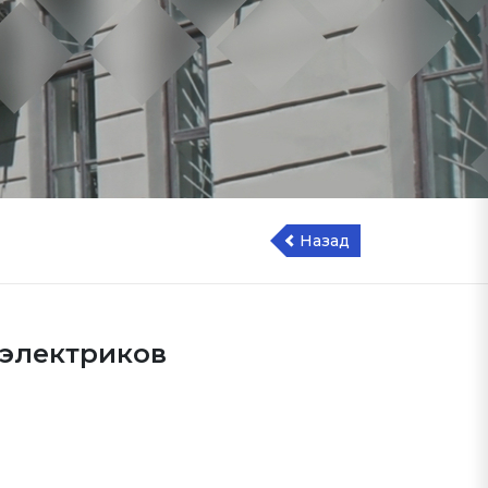
Назад
оэлектриков