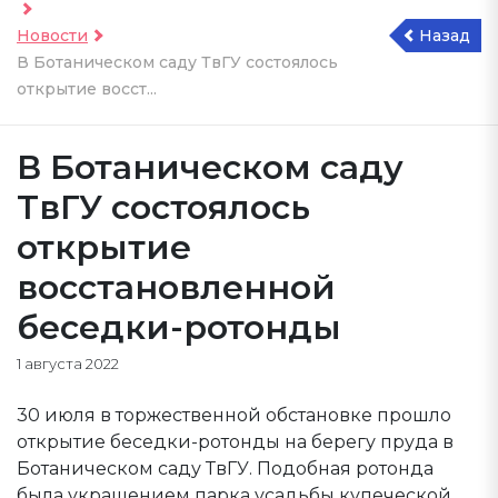
Новости
Назад
В Ботаническом саду ТвГУ состоялось
открытие восст...
В Ботаническом саду
ТвГУ состоялось
открытие
восстановленной
беседки-ротонды
1 августа 2022
30 июля в торжественной обстановке прошло
открытие беседки-ротонды на берегу пруда в
Ботаническом саду ТвГУ. Подобная ротонда
была украшением парка усадьбы купеческой