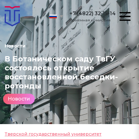
+7 (4822) 32-15-14
Приёмная комиссия
Новости
В Ботаническом саду ТвГУ
состоялось открытие
восстановленной беседки-
ротонды
Новости
Тверской государственный университет