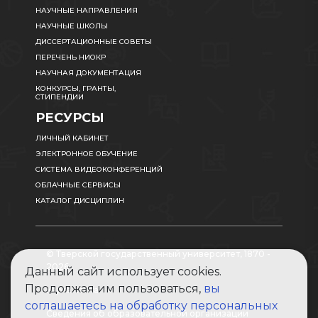
НАУЧНЫЕ НАПРАВЛЕНИЯ
НАУЧНЫЕ ШКОЛЫ
ДИССЕРТАЦИОННЫЕ СОВЕТЫ
ПЕРЕЧЕНЬ НИОКР
НАУЧНАЯ ДОКУМЕНТАЦИЯ
КОНКУРСЫ, ГРАНТЫ,
СТИПЕНДИИ
РЕСУРСЫ
ЛИЧНЫЙ КАБИНЕТ
ЭЛЕКТРОННОЕ ОБУЧЕНИЕ
СИСТЕМА ВИДЕОКОНФЕРЕНЦИЙ
ОБЛАЧНЫЕ СЕРВИСЫ
КАТАЛОГ ДИСЦИПЛИН
© Тверской государственный университет, 1870 -
2026
Данный сайт использует cookies.
Продолжая им пользоваться,
вы
Карта сайта
соглашаетесь на обработку персональных
Сведения об образовательной организации