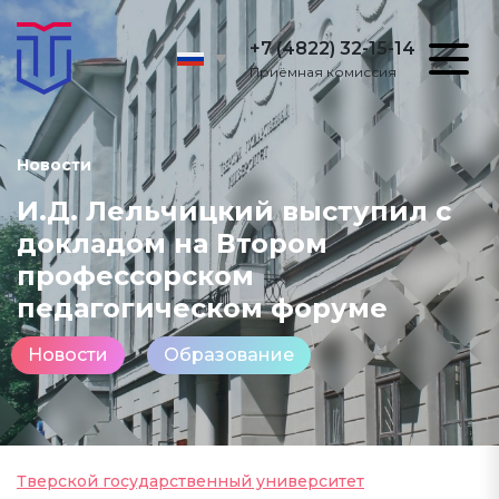
+7 (4822) 32-15-14
Приёмная комиссия
Новости
И.Д. Лельчицкий выступил с
докладом на Втором
профессорском
педагогическом форуме
Новости
Образование
Тверской государственный университет