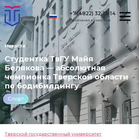
+7 (4822) 32-15-14
Приёмная комиссия
Новости
Студентка ТвГУ Майя
Белякова — абсолютная
чемпионка Тверской области
по бодибилдингу
Спорт
Тверской государственный университет