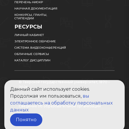
ПЕРЕЧЕНЬ НИОКР
НАУЧНАЯ ДОКУМЕНТАЦИЯ
КОНКУРСЫ, ГРАНТЫ,
СТИПЕНДИИ
РЕСУРСЫ
ЛИЧНЫЙ КАБИНЕТ
ЭЛЕКТРОННОЕ ОБУЧЕНИЕ
СИСТЕМА ВИДЕОКОНФЕРЕНЦИЙ
ОБЛАЧНЫЕ СЕРВИСЫ
КАТАЛОГ ДИСЦИПЛИН
© Тверской государственный университет, 1870 -
2026
Данный сайт использует cookies.
Продолжая им пользоваться,
вы
Карта сайта
соглашаетесь на обработку персональных
Сведения об образовательной организации
данных
Абитуриенту
Понятно