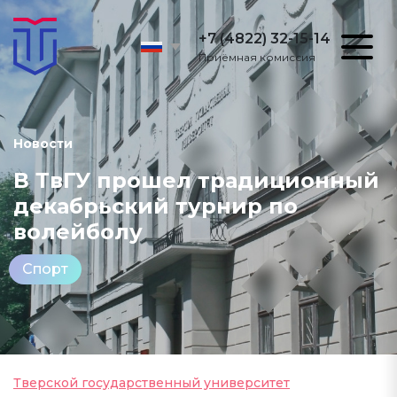
+7 (4822) 32-15-14
Приёмная комиссия
Новости
В ТвГУ прошел традиционный
декабрьский турнир по
волейболу
Спорт
Тверской государственный университет