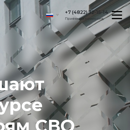
+7 (4822) 32-15-14
Приёмная комиссия
ашают
курсе
оям СВО