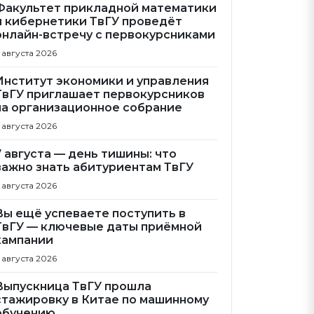
Факультет прикладной математики
и кибернетики ТвГУ проведёт
онлайн-встречу с первокурсниками
 августа 2026
Институт экономики и управления
ТвГУ приглашает первокурсников
на организационное собрание
 августа 2026
7 августа — день тишины: что
важно знать абитуриентам ТвГУ
 августа 2026
Вы ещё успеваете поступить в
ТвГУ — ключевые даты приёмной
кампании
 августа 2026
Выпускница ТвГУ прошла
стажировку в Китае по машинному
обучению