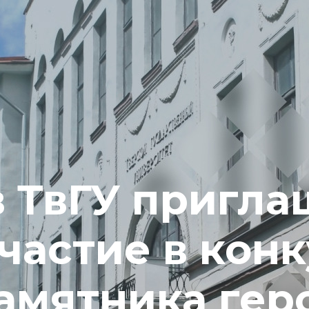
в ТвГУ пригл
частие в кон
памятника гер