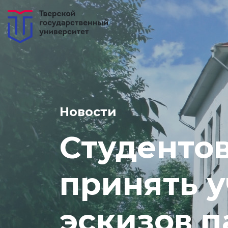
Новости
Студенто
принять у
эскизов 