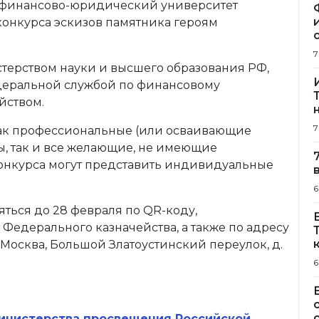
й финансово-юридический университет
конкурса эскизов памятника героям
7
терством науки и высшего образования РФ,
еральной службой по финансовому
йством.
7
как профессиональные (или осваивающие
ы, так и все желающие, не имеющие
онкурса могут представить индивидуальные
6
яться до 28 февраля по QR-коду,
едерального казначейства, а также по адресу
. Москва, Большой Златоустинский переулок, д.
6
инистерства просвещения Российской