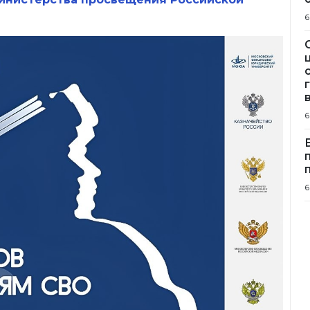
6
6
6