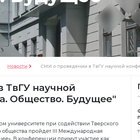
Новости
СМИ о проведении в ТвГУ научной конфе
в ТвГУ научной
а. Общество. Будущее"
нном университете при содействии Тверского
 общества пройдет III Международная
7
щее». В конференции примут участие как