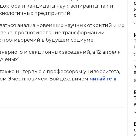
доктора и кандидаты наук, аспиранты, так и
ехнологичных предприятий.
7
аться анализ новейших научных открытий и их
I веке, прогнозирование трансформации
 противоречий в будущем социуме.
енарного и секционных заседаний, а 12 апреля
7
учёных”.
также интервью с профессором университета,
авом Эмериковичем Войцеховичем
читайте в
6
6