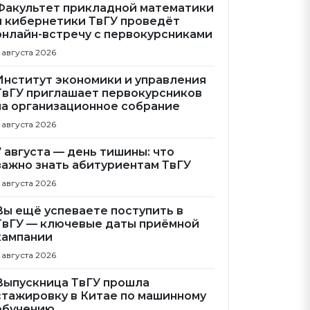
Факультет прикладной математики
и кибернетики ТвГУ проведёт
онлайн-встречу с первокурсниками
 августа 2026
Институт экономики и управления
ТвГУ приглашает первокурсников
на организационное собрание
 августа 2026
7 августа — день тишины: что
важно знать абитуриентам ТвГУ
 августа 2026
Вы ещё успеваете поступить в
ТвГУ — ключевые даты приёмной
кампании
 августа 2026
Выпускница ТвГУ прошла
стажировку в Китае по машинному
обучению