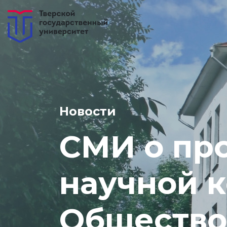
Новости
СМИ о про
научной 
Общество