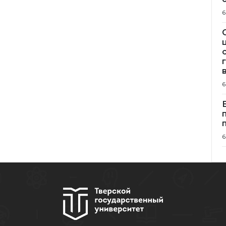
6
6
6