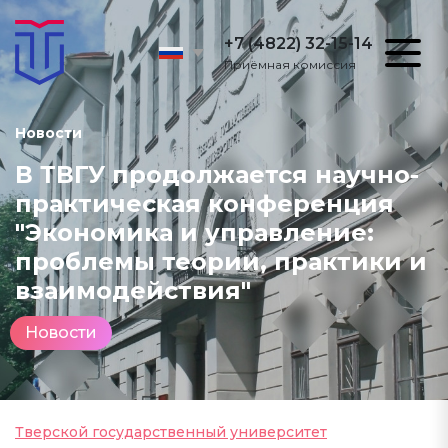
+7 (4822) 32-15-14
Приёмная комиссия
Новости
В ТВГУ продолжается научно-
практическая конференция
"Экономика и управление:
проблемы теории, практики и
взаимодействия"
Новости
Тверской государственный университет