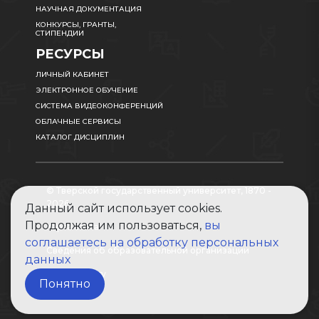
НАУЧНАЯ ДОКУМЕНТАЦИЯ
КОНКУРСЫ, ГРАНТЫ,
СТИПЕНДИИ
РЕСУРСЫ
ЛИЧНЫЙ КАБИНЕТ
ЭЛЕКТРОННОЕ ОБУЧЕНИЕ
СИСТЕМА ВИДЕОКОНФЕРЕНЦИЙ
ОБЛАЧНЫЕ СЕРВИСЫ
КАТАЛОГ ДИСЦИПЛИН
© Тверской государственный университет, 1870 -
2026
Данный сайт использует cookies.
Продолжая им пользоваться,
вы
Карта сайта
соглашаетесь на обработку персональных
Сведения об образовательной организации
данных
Абитуриенту
Понятно