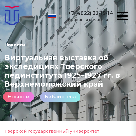
+7 (4822) 32-15-14
Приёмная комиссия
Новости
Виртуальная выставка об
экспедициях Тверского
пединститута 1925–1927 гг. в
Верхнемоложский край
Новости
Библиотека
Тверской государственный университет