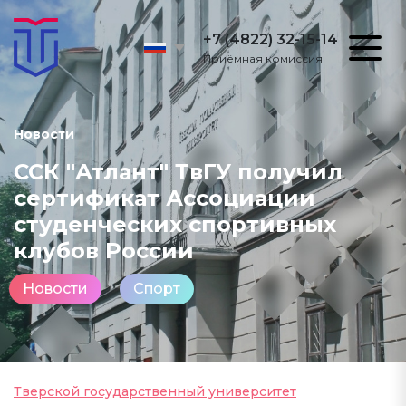
+7 (4822) 32-15-14
Приёмная комиссия
Новости
ССК "Атлант" ТвГУ получил
сертификат Ассоциации
студенческих спортивных
клубов России
Новости
Спорт
Тверской государственный университет