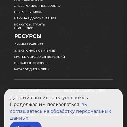
ДИССЕРТАЦИОННЫЕ СОВЕТЫ
ПЕРЕЧЕНЬ НИОКР
НАУЧНАЯ ДОКУМЕНТАЦИЯ
КОНКУРСЫ, ГРАНТЫ,
СТИПЕНДИИ
РЕСУРСЫ
ЛИЧНЫЙ КАБИНЕТ
ЭЛЕКТРОННОЕ ОБУЧЕНИЕ
СИСТЕМА ВИДЕОКОНФЕРЕНЦИЙ
ОБЛАЧНЫЕ СЕРВИСЫ
КАТАЛОГ ДИСЦИПЛИН
© Тверской государственный университет, 1870 -
2026
Данный сайт использует cookies.
Продолжая им пользоваться,
вы
Карта сайта
соглашаетесь на обработку персональных
Сведения об образовательной организации
данных
Абитуриенту