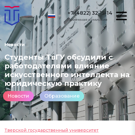
+7 (4822) 32-15-14
Приёмная комиссия
Новости
Студенты ТвГУ обсудили с
работодателями влияние
искусственного интеллекта на
юридическую практику
Новости
Образование
Тверской государственный университет