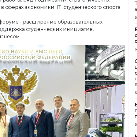
сферах экономики, IT, студенческого спорта
6
 форуме - расширение образовательных
поддержка студенческих инициатив,
изнесом.
6
6
6