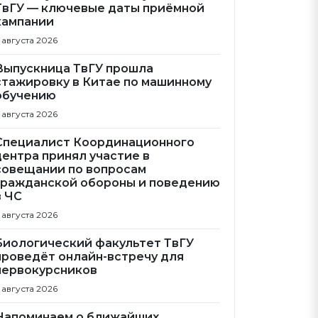
ТвГУ — ключевые даты приёмной
кампании
 августа 2026
Выпускница ТвГУ прошла
стажировку в Китае по машинному
обучению
 августа 2026
Специалист Координационного
центра принял участие в
совещании по вопросам
гражданской обороны и поведению
в ЧС
 августа 2026
Биологический факультет ТвГУ
проведёт онлайн-встречу для
первокурсников
 августа 2026
Напоминаем о ближайших