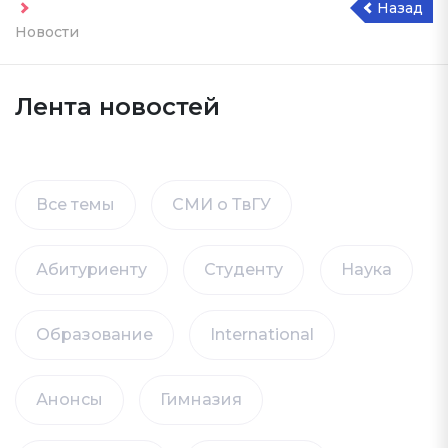
Назад
Новости
Лента новостей
Все темы
СМИ о ТвГУ
Абитуриенту
Студенту
Наука
Образование
International
Анонсы
Гимназия