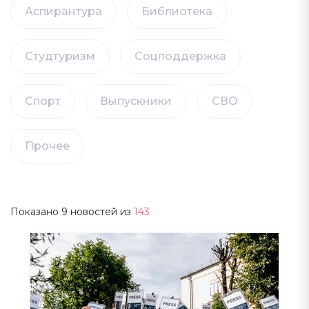
Аспирантура
Библиотека
Студтуризм
Соцподдержка
Спорт
Выпускники
СВО
Прочее
Показано
9
новостей из
143