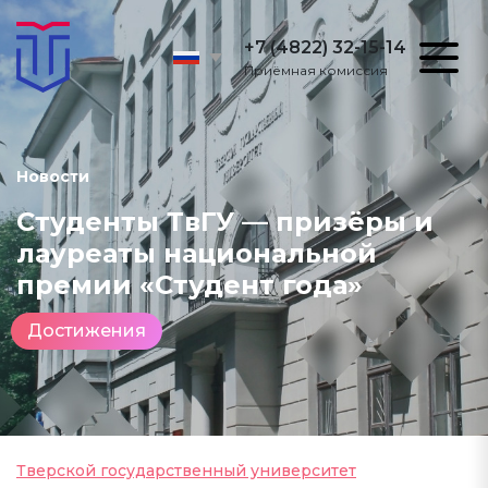
+7 (4822) 32-15-14
Приёмная комиссия
Новости
Студенты ТвГУ — призёры и
лауреаты национальной
премии «Студент года»
Достижения
Тверской государственный университет