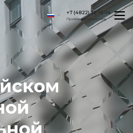
+7 (4822) 32-15-14
Приёмная комиссия
ийском
ной
ьной