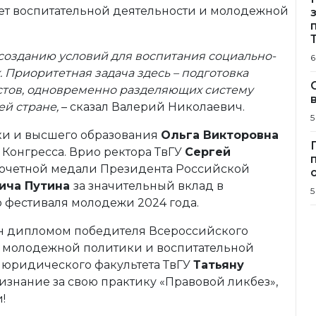
ет воспитательной деятельности и молодежной
созданию условий для воспитания социально-
6
. Приоритетная задача здесь – подготовка
тов, одновременно разделяющих систему
ей стране,
– сказал Валерий Николаевич.
5
уки и высшего образования
Ольга Викторовна
Конгресса. Врио ректора ТвГУ
Сергей
очетной медали Президента Российской
ича Путина
за значительный вклад в
5
 фестиваля молодежи 2024 года.
ен дипломом победителя Всероссийского
 молодежной политики и воспитательной
 юридического факультета ТвГУ
Татьяну
изнание за свою практику «Правовой ликбез»,
!