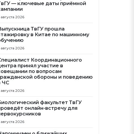
ТвГУ — ключевые даты приёмной
кампании
 августа 2026
Выпускница ТвГУ прошла
стажировку в Китае по машинному
обучению
 августа 2026
Специалист Координационного
центра принял участие в
совещании по вопросам
гражданской обороны и поведению
в ЧС
 августа 2026
Биологический факультет ТвГУ
проведёт онлайн-встречу для
первокурсников
 августа 2026
Напоминаем о ближайших