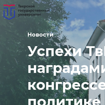
Новости
Успехи Т
наградам
конгресс
политике