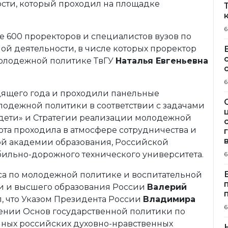
ости, который проходил на площадке
6
 600 проректоров и специалистов вузов по
й деятельности, в числе которых проректор
молодежной политике ТвГУ
Наталья Евгеньевна
6
дящего года и проходили панельные
одежной политики в соответствии с задачами
дети» и Стратегии реализации молодежной
ота проходила в атмосфере сотрудничества и
й академии образования, Российской
бильно-дорожного технического университета.
6
са по молодежной политике и воспитательной
и и высшего образования России
Валерий
, что Указом Президента России
Владимира
6
ении Основ государственной политики по
ных российских духовно-нравственных