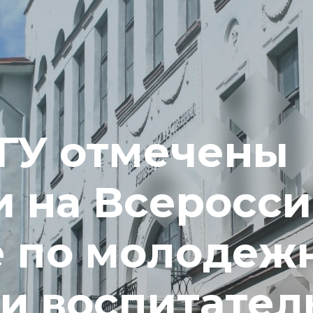
вГУ отмечены
и на Всеросс
е по молодеж
 и воспитател