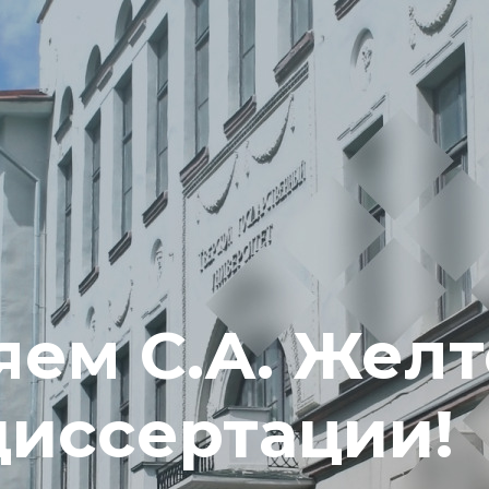
ем С.А. Желт
диссертации!