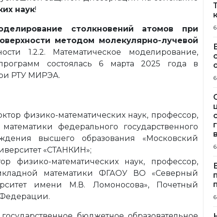
ких наук
!
6
оделирование столкновений атомов при
поверхности методом молекулярно-лучевой
сти 1.2.2. Математическое моделирование,
рограмм состоялась 6 марта 2025 года в
при РТУ МИРЭА.
6
ктор физико-математических наук, профессор,
математики федерального государственного
еждения высшего образования «Московский
6
иверситет «СТАНКИН»;
р физико-математических наук, профессор,
икладной математики ФГАОУ ВО «Северный
рситет имени М.В. Ломоносова», Почетный
 Федерации.
6
государственное бюджетное образовательное