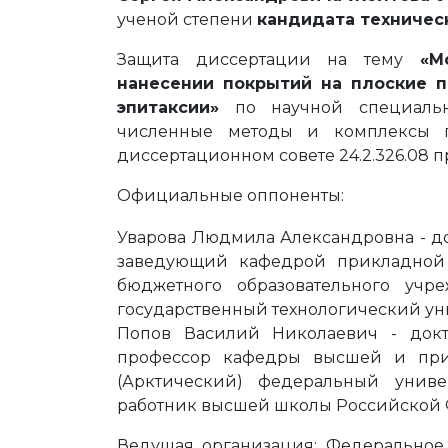
ученой степени
кандидата техничес
Защита диссертации на тему
«М
нанесении покрытий на плоские 
эпитаксии»
по научной специально
численные методы и комплексы п
диссертационном совете 24.2.326.08 
Официальные оппоненты:
Уварова Людмила Александровна - до
заведующий кафедрой прикладной 
бюджетного образовательного учр
государственный технологический ун
Попов Василий Николаевич - докто
профессор кафедры высшей и пр
(Арктический) федеральный униве
работник высшей школы Российской
Ведущая организация: Федеральное 