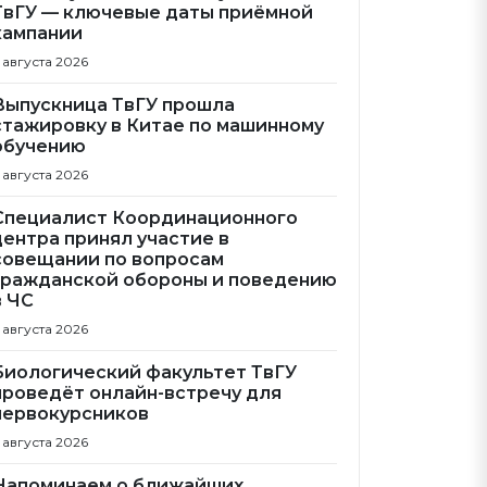
ТвГУ — ключевые даты приёмной
кампании
 августа 2026
Выпускница ТвГУ прошла
стажировку в Китае по машинному
обучению
 августа 2026
Специалист Координационного
центра принял участие в
совещании по вопросам
гражданской обороны и поведению
в ЧС
 августа 2026
Биологический факультет ТвГУ
проведёт онлайн-встречу для
первокурсников
 августа 2026
Напоминаем о ближайших