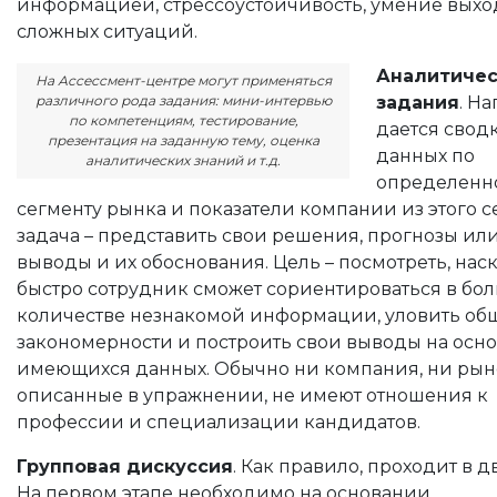
информацией, стрессоустойчивость, умение выхо
сложных ситуаций.
Аналитиче
На Ассессмент-центре могут применяться
задания
. Н
различного рода задания: мини-интервью
по компетенциям, тестирование,
дается свод
презентация на заданную тему, оценка
данных по
аналитических знаний и т.д.
определенн
сегменту рынка и показатели компании из этого с
задача – представить свои решения, прогнозы ил
выводы и их обоснования. Цель – посмотреть, нас
быстро сотрудник сможет сориентироваться в бо
количестве незнакомой информации, уловить об
закономерности и построить свои выводы на осн
имеющихся данных. Обычно ни компания, ни рын
описанные в упражнении, не имеют отношения к
профессии и специализации кандидатов.
Групповая дискуссия
. Как правило, проходит в дв
На первом этапе необходимо на основании