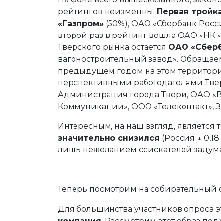
рейтингов неизменны.
Первая тройк
«Газпром»
(50%), ОАО «Сбербанк Росси
второй раз в рейтинг вошла ОАО «НК 
Тверского рынка остается
ОАО «Сберб
вагоностроительный завод». Обращае
предыдущем годом на этом территориа
перспективными работодателями Твер
Администрация города Твери, ОАО «
Коммуникации», ООО «Телеконтакт», З
Интересным, на наш взгляд, является т
значительно снизился
(Россия ↓ 0,18
лишь нежеланием соискателей задума
Теперь посмотрим на собирательный 
Для большинства участников опроса 
компания
. Рассмотрим этот образ по