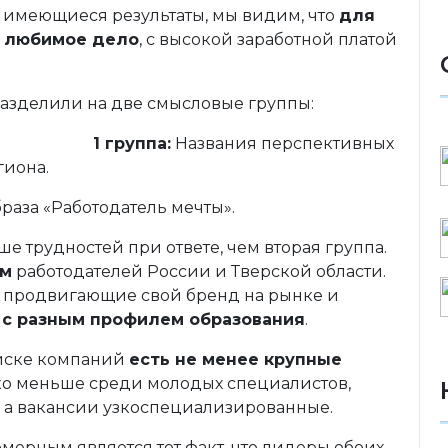
, имеющиеся результаты, мы видим, что
для
о
любимое дело
, с высокой заработной платой
разделили на две смысловые группы:
1 группа:
Названия перспективных
гиона.
раза «Работодатель мечты».
е трудностей при ответе, чем вторая группа.
ом
работодателей России и Тверской области.
о продвигающие свой бренд на рынке и
в
с разным профилем образования
.
списке компаний
есть не менее крупные
ько меньше среди молодых специалистов,
, а вакансии узкоспециализированные.
мерным является тот факт, что лидеры обоих