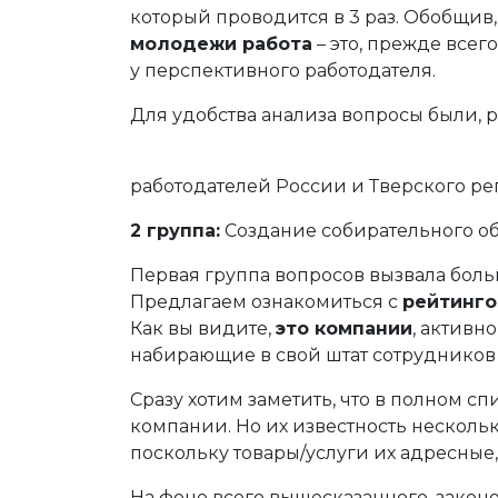
который проводится в 3 раз. Обобщив
молодежи работа
– это, прежде всег
у перспективного работодателя.
Для удобства анализа вопросы были, 
работодателей России и Тверского ре
2 группа:
Создание собирательного об
Первая группа вопросов вызвала больш
Предлагаем ознакомиться с
рейтинг
Как вы видите,
это компании
, активн
набирающие в свой штат сотруднико
Сразу хотим заметить, что в полном 
компании. Но их известность нескол
поскольку товары/услуги их адресные
На фоне всего вышесказанного, законо