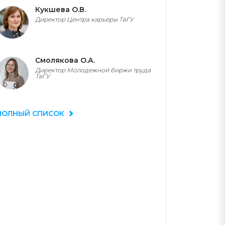
Кукшева О.В.
Директор Центра карьеры ТвГУ
Смолякова О.А.
Директор Молодежной биржи труда
ТвГУ
ПОЛНЫЙ СПИСОК