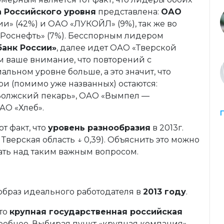
а Российского уровня
представлена:
ОАО
и» (42%) и ОАО «ЛУКОЙЛ» (9%), так же во
«Роснефть» (7%). Бесспорным лидером
анк России»
, далее идет ОАО «Тверской
м ваше внимание, что повторений с
льном уровне больше, а это значит, что
и (помимо уже названных) остаются:
Волжский пекарь», ОАО «Вымпел —
АО «Хлеб».
от факт, что
уровень разнообразия
в 2013г.
; Тверская область ↓ 0,39). Объяснить это можно
ть над таким важным вопросом.
образ идеального работодателя в
2013 году
.
это
крупная государственная российская
дробнее. Выбирая пункт «крупная компания»