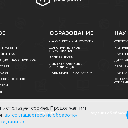
ЗЕ
ОБРАЗОВАНИЕ
НАУ
ФАКУЛЬТЕТЫ И ИНСТИТУТЫ
СТРУКТ
ИЯ РАЗВИТИЯ
ДОПОЛНИТЕЛЬНОЕ
НАУЧНЫ
ОБРАЗОВАНИЕ
ЕЙТИНГАХ
НАУЧНЫ
АСПИРАНТУРА
АЦИОННАЯ СТРУКТУРА
ДИССЕР
ЛИЦЕНЗИРОВАНИЕ И
СОВЕТ
ПЕРЕЧЕ
АККРЕДИТАЦИЯ
УСЛУГ
НАУЧНА
НОРМАТИВНЫЕ ДОКУМЕНТЫ
ЕСКИЙ ГОРОДОК
КОНКУРС
СТИПЕН
ЕРЕИ
Ы
 использует cookies. Продолжая им
26
Карта сайта
Сведения об образов
я,
вы соглашаетесь на обработку
ых данных