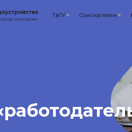
доустройства
ТвГУ
Соискателям
ройству молодежи
«работодател