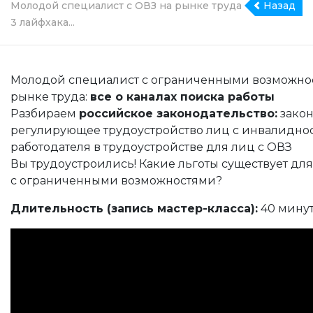
Молодой специалист с ОВЗ на рынке труда
Назад
3 лайфхака...
Молодой специалист с ограниченными возможно
рынке труда:
все о каналах поиска работы
Разбираем
российское законодательство:
закон
регулирующее трудоустройство лиц с инвалиднос
работодателя в трудоустройстве для лиц с ОВЗ
Вы трудоустроились! Какие льготы существует дл
с ограниченными возможностями?
Длительность (запись мастер-класса):
40 мину