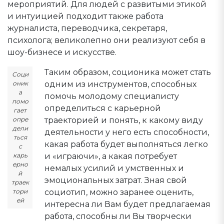
мероприятий. Для людей с развитыми этикой
и интуицией подходит также работа
журналиста, переводчика, секретаря,
психолога; великолепно они реализуют себя в
шоу-бизнесе и искусстве.
Таким образом, соционика может стать
Соци
одним из инструментов, способных
оник
а
помочь молодому специалисту
помо
определиться с карьерной
гает
траекторией и понять, к какому виду
опре
дели
деятельности у него есть способности,
ться
какая работа будет выполняться легко
с
и «играючи», а какая потребует
карь
ерно
немалых усилий и умственных и
й
эмоциональных затрат. Зная свой
траек
социотип, можно заранее оценить,
тори
ей
интересна ли Вам будет предлагаемая
работа, способны ли Вы творчески