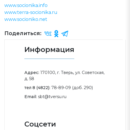
www.socionika.info
www.terra-socionika.ru
www.socioniko.net
Поделиться:
Информация
Адрес:
170100, г. Тверь, ул. Советская,
д. 58
тел 8 (4822):
78-89-09 (доб. 290)
Email:
sbt@tversu.ru
Соцсети