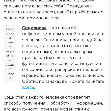
такое? Как она способна помочь молодому
специалисту в поисках себя? Прежде чем
ответить на эти вопросы, давайте разберемся с
основной терминологией.
Соционика
– это наука об
Соци
информационном устройстве психики
оник
а
человека. Соционика делит людей на
дели
шестнадцать типов (их называют
т
социотипами) по четырем парам
люде
й на
признаков (их еще называют
шест
функциями): этика-логика, интуиция-
надц
сенсорика, экстраверсия-интроверсия
ать
типо
и рациональность-иррациональность.
в
Об этих признаках вы можете почитать
здесь
.
Социотип каждого человека определяет
способы получения и обработки информации,
его возможности при взаимодействии с