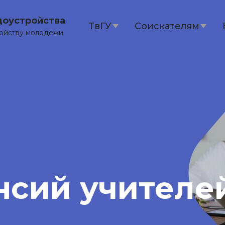
доустройства
ТвГУ
Соискателям
ройству молодежи
нсий учителе