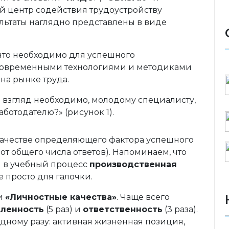
ный центр содействия трудоустройству
ультаты наглядно представлены в виде
 что необходимо для успешного
 современными технологиями и методиками
на рынке труда.
ш взгляд необходимо, молодому специалисту,
ботодателю?» (рисунок 1).
качестве определяющего фактора успешного
от общего числа ответов). Напоминаем, что
я в учебный процесс
производственная
е просто для галочки.
ли
«Личностные качества»
. Чаще всего
ленность
(5 раз) и
ответственность
(3 раза).
дному разу: активная жизненная позиция,