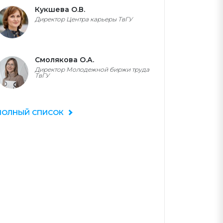
Кукшева О.В.
Директор Центра карьеры ТвГУ
Смолякова О.А.
Директор Молодежной биржи труда
ТвГУ
ПОЛНЫЙ СПИСОК