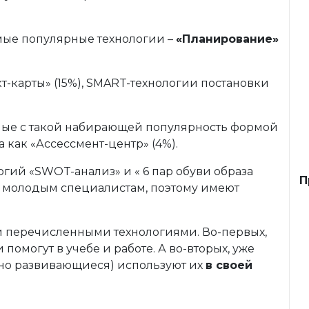
мые популярные технологии –
«Планирование»
т-карты» (15%), SMART-технологии постановки
ные с такой набирающей популярность формой
 как «Ассессмент-центр» (4%).
огий «SWOT-анализ» и « 6 пар обуви образа
П
ы молодым специалистам, поэтому имеют
 перечисленными технологиями. Во-первых,
ти помогут в учебе и работе. А во-вторых, уже
вно развивающиеся) используют их
в своей