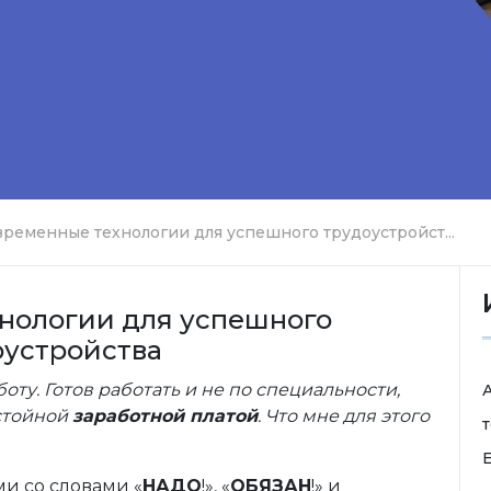
временные технологии для успешного трудоустройст...
нологии для успешного
оустройства
оту. Готов работать и не по специальности,
остойной
заработной платой
. Что мне для этого
т
E
и со словами «
НАДО
!», «
ОБЯЗАН
!» и