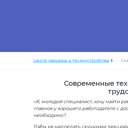
Центр карьеры и трудоустройства
Со
Современные тех
труд
«Я, молодой специалист, хочу найти раб
главное у хорошего работодателя с д
необходимо?
Дабы не надоедать скучными лекциям