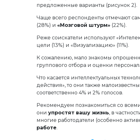
предложенные варианты (рисунок 2).
Чаще всего респонденты отмечают са
(28%) и
«Мозговой штурм»
(22%).
Реже соискатели используют «Интелек
цели (13%) и «Визуализацию» (11%).
К сожалению, мало знакомы опрошен
группового отбора и оценки персонала
Что касается интеллектуальных технол
действия», то они также малоизвестн
соответственно 4% и 2% голосов.
Рекомендуем познакомиться со всеми
они
упростят вашу жизнь
, в частнос
многие работодатели (особенно акти
работе
.