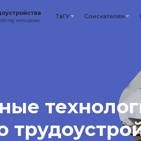
доустройства
ТвГУ
Соискателям
ройству молодежи
ные технолог
о трудоустро