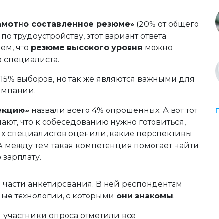
амотно составленное резюме»
(20% от общего
 по трудоустройству, этот вариант ответа
ем, что
резюме высокого уровня
можно
ю специалиста.
15% выборов, но так же являются важными для
омпании.
екцию»
назвали всего 4% опрошенных. А вот тот
мают, что к собеседованию нужно готовиться,
ых специалистов оценили, какие перспективы
 А между тем такая компетенция помогает найти
 зарплату.
 части анкетирования. В ней респондентам
ые технологии, с которыми
они знакомы
.
и участники опроса отметили все