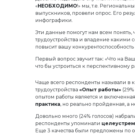
«
НЕОБХОДИМО
!» мы, т.е. Региональ
выпускников, провели опрос. Его рез
инфографики.
Эти данные помогут нам всем понять,
трудоустройства и владение какими
повысит вашу конкурентоспособность 
Первый вопрос звучит так: «Что на Ва
что бы устроиться к перспективному ра
Чаще всего респонденты называли в 
трудоустройства
«Опыт работы»
(29% 
опытом работы является и включенна
практика
, но реально пройденная, а н
Довольно много (24% голосов) набра
респонденты упоминали
целеустрем
Еще 3 качества были предложены по о